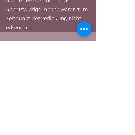
Rechtsverstöße überprüft.
Rechtswidrige Inhalte waren zum
Zeitpunkt der Verlinkung nicht
erkennbar.
KONTAKT
Kristina
Müller
Herzhäuser Straße 16
35232 Dautphetal-Herzhausen
Mail:
bewegung-mit-herz@gmx.de
Rechtlicher Hinweis: