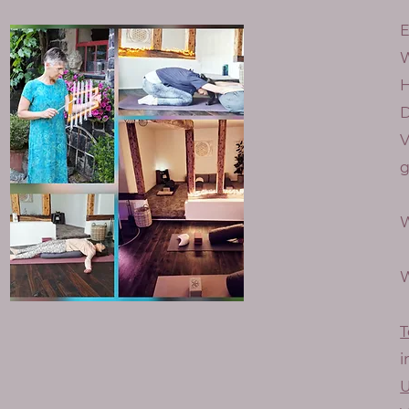
E
W
H
D
V
g
W
W
T
i
U