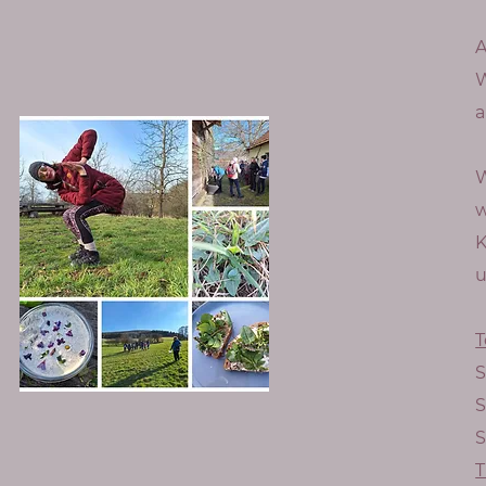
A
W
a
​
w
K
u
T
S
S
S
T