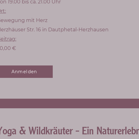
V
on 19.00 bis ca. 21.00 Uhr
rt:
ewegung mit Herz
erzhäuser Str. 16 in Dautphetal-Herzhausen
eitrag:
0,00 €
Anmelden
Yoga & Wildkräuter - Ein Naturerlebn