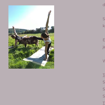
d
S
k
E
j
W
T
S
S
S
T