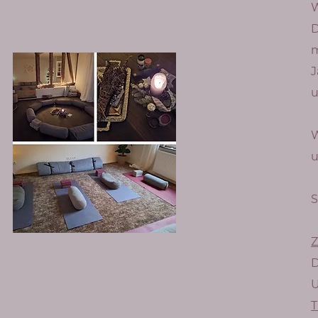
W
D
m
J
u
W
u
S
Z
D
U
T